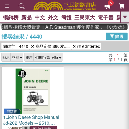
5
暢銷榜
新品
中文
外文
簡體
三民東大
電子書
親子
GO
版界指標大獎肯定！A.F. Steadman 獲年度作家，《史坎
搜尋結果
/
4440
、
、
熱搜：
東野圭吾
The Odyssey
篩選
、
、
父親節
如果歷史是一群喵
暑期
關鍵字：4440
商品定價:$800以上
作者:Intertec
、
、
推薦
國際布克獎 臺灣漫遊錄
方
、
、
念華
台灣的李登輝時代
數學女
共
1
筆
顯示
排序
、
孩：黎曼猜想
偉大的迷走神經
第
1
/ 1
頁
滿額折
1.
John Deere Shop Manual
Jd-202 Models ─ 2510,
2520, 2040, 2240, 2440,
無庫存