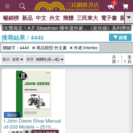
5
暢銷榜
新品
中文
外文
簡體
三民東大
電子書
親子
GO
大獎肯定！A.F. Steadman 獲年度作家，《史坎德》系列帶
搜尋結果
/
4440
、
熱搜：
東野圭吾
高希均教授回憶錄
篩選
、
、
、
The Odyssey
父親節
如果歷
關鍵字：4440
商品類型:外文書
作者:Intertec
、
、
史是一群喵
暑期推薦
國際布克
、
、
獎 臺灣漫遊錄
方念華
台灣的李
共
1
筆
顯示
排序
、
、
登輝時代
數學女孩：黎曼猜想
第
1
/ 1
頁
偉大的迷走神經
滿額折
1.
John Deere Shop Manual
Jd-202 Models ─ 2510,
2520, 2040, 2240, 2440,
無庫存