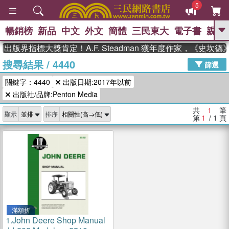
5
暢銷榜
新品
中文
外文
簡體
三民東大
電子書
親子
GO
出版界指標大獎肯定！A.F. Steadman 獲年度作家，《史坎
搜尋結果
/
4440
、
熱搜：
東野圭吾
高希均教授回憶錄
篩選
、
、
、
The Odyssey
父親節
如果歷
關鍵字：4440
出版日期:2017年以前
、
、
史是一群喵
暑期推薦
國際布克
、
、
出版社/品牌:Penton Media
獎 臺灣漫遊錄
方念華
台灣的李
、
、
登輝時代
數學女孩：黎曼猜想
共
1
筆
顯示
排序
偉大的迷走神經
第
1
/ 1
頁
滿額折
1.
John Deere Shop Manual