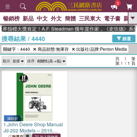
5
暢銷榜
新品
中文
外文
簡體
三民東大
電子書
親子
GO
界指標大獎肯定！A.F. Steadman 獲年度作家，《史坎德》
搜尋結果
/
4440
、
熱搜：
東野圭吾
高希均教授回憶錄
篩選
、
、
、
The Odyssey
父親節
如果歷
關鍵字：4440
商品狀態:無庫存
出版社/品牌:Penton Media
、
、
史是一群喵
暑期推薦
國際布克
、
、
獎 臺灣漫遊錄
方念華
台灣的李
共
1
筆
顯示
排序
、
、
登輝時代
數學女孩：黎曼猜想
第
1
/ 1
頁
偉大的迷走神經
滿額折
1.
John Deere Shop Manual
Jd-202 Models ─ 2510,
2520, 2040, 2240, 2440,
無庫存