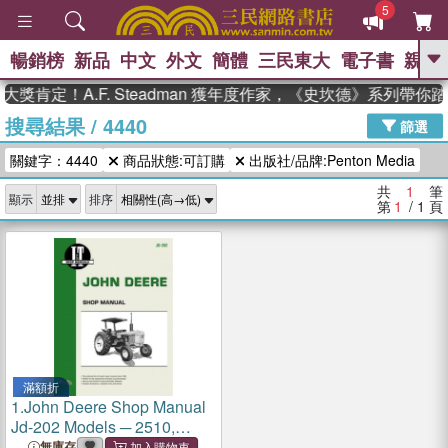
5
暢銷榜
新品
中文
外文
簡體
三民東大
電子書
親子
GO
獎肯定！A.F. Steadman 獲年度作家，《史坎德》系列帶你
搜尋結果
/
4440
、
熱搜：
東野圭吾
高希均教授回憶錄
篩選
、
、
、
The Odyssey
父親節
如果歷
關鍵字：4440
商品狀態:可訂購
出版社/品牌:Penton Media
、
、
史是一群喵
暑期推薦
國際布克
、
、
獎 臺灣漫遊錄
方念華
台灣的李
共
1
筆
顯示
排序
、
、
登輝時代
數學女孩：黎曼猜想
第
1
/ 1
頁
偉大的迷走神經
滿額折
1.
John Deere Shop Manual
Jd-202 Models ─ 2510,
2520, 2040, 2240, 2440,
無庫存