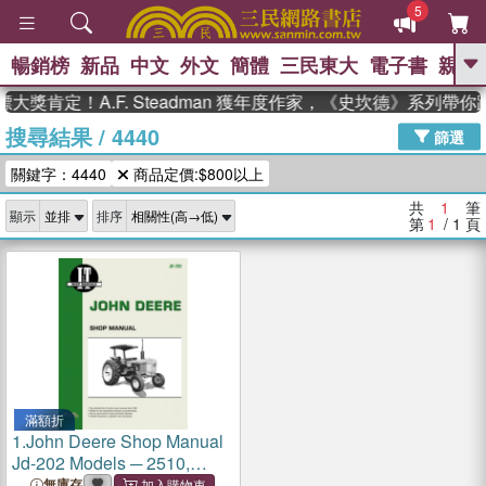
5
暢銷榜
新品
中文
外文
簡體
三民東大
電子書
親子
GO
大獎肯定！A.F. Steadman 獲年度作家，《史坎德》系列帶
搜尋結果
/
4440
、
熱搜：
東野圭吾
高希均教授回憶錄
篩選
、
、
、
The Odyssey
父親節
如果歷
關鍵字：4440
商品定價:$800以上
、
、
史是一群喵
暑期推薦
國際布克
、
、
獎 臺灣漫遊錄
方念華
台灣的李
共
1
筆
顯示
排序
、
、
登輝時代
數學女孩：黎曼猜想
第
1
/ 1
頁
偉大的迷走神經
滿額折
1.
John Deere Shop Manual
Jd-202 Models ─ 2510,
2520, 2040, 2240, 2440,
無庫存