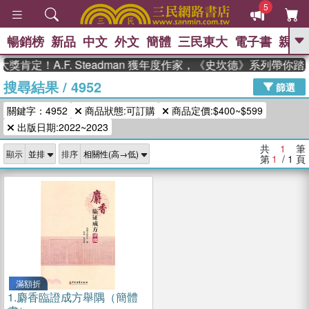
5
暢銷榜
新品
中文
外文
簡體
三民東大
電子書
親子
GO
獎肯定！A.F. Steadman 獲年度作家，《史坎德》系列帶你
搜尋結果
/
4952
、
熱搜：
東野圭吾
高希均教授回憶錄
篩選
、
、
、
The Odyssey
父親節
如果歷
關鍵字：4952
商品狀態:可訂購
商品定價:$400~$599
、
、
史是一群喵
暑期推薦
國際布克
、
、
出版日期:2022~2023
獎 臺灣漫遊錄
方念華
台灣的李
、
、
登輝時代
數學女孩：黎曼猜想
共
1
筆
顯示
排序
偉大的迷走神經
第
1
/ 1
頁
滿額折
1.
麝香臨證成方舉隅（簡體