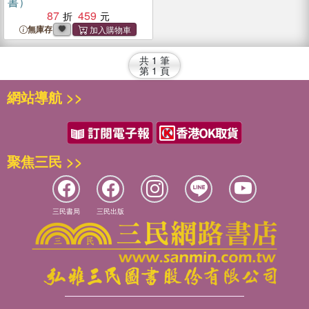
書）
87
459
無庫存
共
1
筆
第
1
頁
網站導航 >>
聚焦三民 >>
三民書局
三民出版