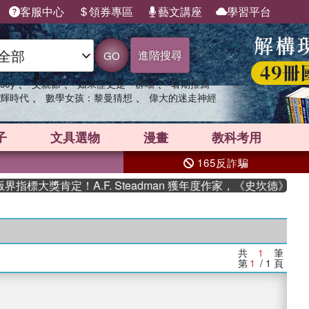
客服中心
領券專區
藝文講座
學習平台
進階搜尋
GO
、
、
、
sey
父親節
如果歷史是一群喵
暑期推薦
、
、
輝時代
數學女孩：黎曼猜想
偉大的迷走神經
子
文具選物
漫畫
教科考用
165反詐騙
標大獎肯定！A.F. Steadman 獲年度作家，《史坎德》系
共
1
筆
第
1
/ 1
頁