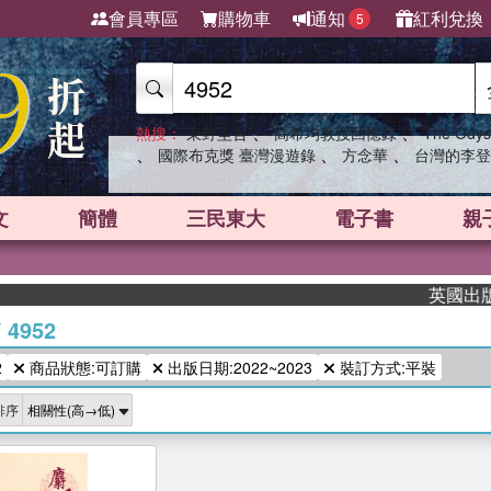
會員專區
購物車
通知
紅利兌換
5
、
、
熱搜：
東野圭吾
高希均教授回憶錄
The Odys
、
、
、
國際布克獎 臺灣漫遊錄
方念華
台灣的李登
文
簡體
三民東大
電子書
親
英國出版界指
/
4952
2
商品狀態:可訂購
出版日期:2022~2023
裝訂方式:平裝
排序