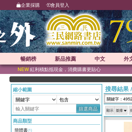
企業採購
會員登入
暢銷榜
新品
推薦
中文
外
NEW
紅利積點抵現金，消費購書更貼心
搜尋結果
縮小範圍
關鍵字：495
篩選商品
顯示
商品類型
簡體書
(1)