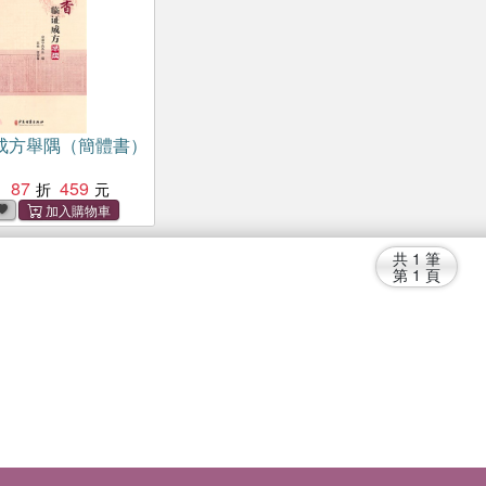
成方舉隅（簡體書）
87
459
：
共
1
筆
第
1
頁