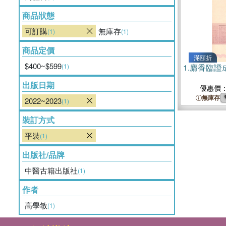
商品狀態
可訂購
無庫存
(1)
(1)
商品定價
滿額折
$400~$599
(1)
1.
麝香臨證
出版日期
優惠價
無庫存
2022~2023
(1)
裝訂方式
平裝
(1)
出版社/品牌
中醫古籍出版社
(1)
作者
高學敏
(1)