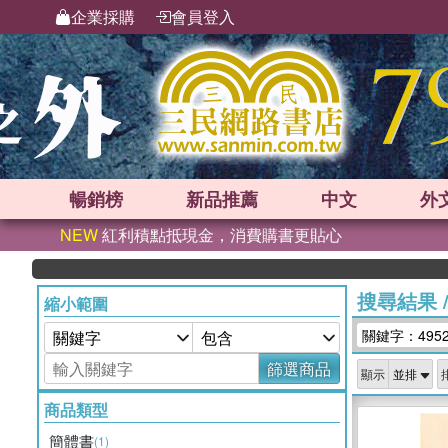
企業採購
會員登入
暢銷榜
新品
推薦
中文
外
NEW
紅利積點抵現金，消費購書更貼心
搜尋結果
縮小範圍
關鍵字：495
篩選商品
顯示
商品類型
簡體書
(1)