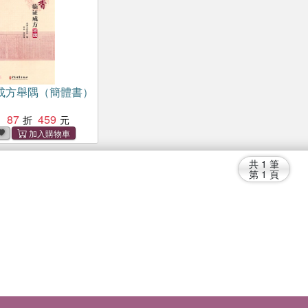
成方舉隅（簡體書）
87
459
：
共
1
筆
第
1
頁