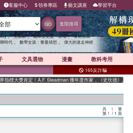
客服中心
領券專區
藝文講座
學習平台
進階搜尋
GO
、
、
、
sey
父親節
如果歷史是一群喵
暑期推薦
、
、
輝時代
數學女孩：黎曼猜想
偉大的迷走神經
子
文具選物
漫畫
教科考用
165反詐騙
標大獎肯定！A.F. Steadman 獲年度作家，《史坎德》系列
共
1
筆
第
1
/ 1
頁