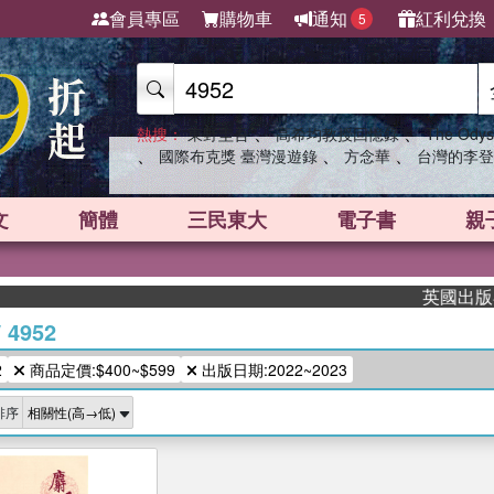
會員專區
購物車
通知
紅利兌換
5
、
、
熱搜：
東野圭吾
高希均教授回憶錄
The Odys
、
、
、
國際布克獎 臺灣漫遊錄
方念華
台灣的李登
文
簡體
三民東大
電子書
親
英國出版界指
/
4952
2
商品定價:$400~$599
出版日期:2022~2023
排序