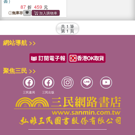
書）
87
459
無庫存
共
1
筆
第
1
頁
網站導航 >>
聚焦三民 >>
三民書局
三民出版