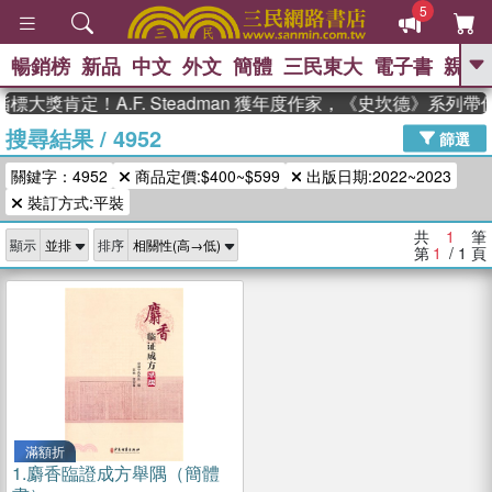
5
暢銷榜
新品
中文
外文
簡體
三民東大
電子書
親子
GO
標大獎肯定！A.F. Steadman 獲年度作家，《史坎德》系列
搜尋結果
/
4952
、
熱搜：
東野圭吾
高希均教授回憶錄
篩選
、
、
、
The Odyssey
父親節
如果歷
關鍵字：4952
商品定價:$400~$599
出版日期:2022~2023
、
、
史是一群喵
暑期推薦
國際布克
、
、
裝訂方式:平裝
獎 臺灣漫遊錄
方念華
台灣的李
、
、
登輝時代
數學女孩：黎曼猜想
共
1
筆
顯示
排序
偉大的迷走神經
第
1
/ 1
頁
滿額折
1.
麝香臨證成方舉隅（簡體