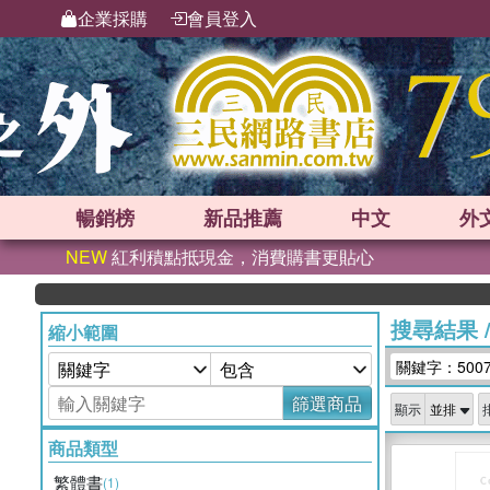
企業採購
會員登入
暢銷榜
新品
推薦
中文
外
NEW
紅利積點抵現金，消費購書更貼心
搜尋結果
縮小範圍
關鍵字：500
篩選商品
顯示
商品類型
繁體書
(1)