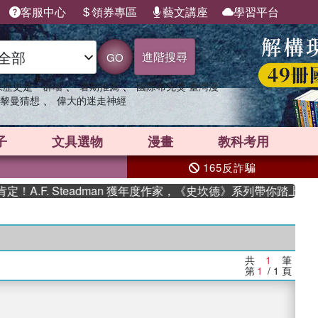
客服中心
領券專區
藝文講座
學習平台
進階搜尋
GO
、
、
果歷史是一群喵
暑期推薦
國際布克獎 臺灣漫
、
黎曼猜想
偉大的迷走神經
子
文具選物
漫畫
教科考用
165反詐騙
A.F. Steadman 獲年度作家，《史坎德》系列帶你踏上熱血
共
1
筆
第
1
/ 1
頁