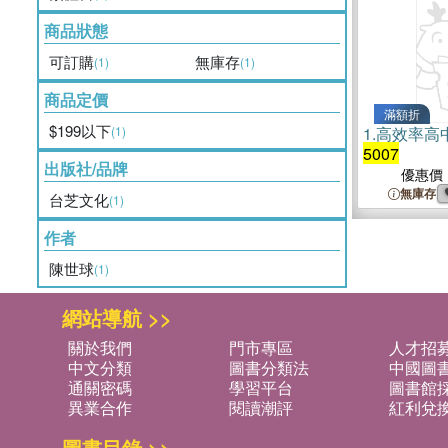
商品狀態
可訂購
無庫存
(1)
(1)
商品定價
滿額折
$199以下
(1)
1.
高效率高
5007
出版社/品牌
優惠價
無庫存
台芝文化
(1)
作者
陳世球
(1)
網站導航 >>
關於我們
門市專區
人才招
中文分類
圖書分類法
中國圖
通關密碼
學習平台
圖書館採
異業合作
閱讀潮評
紅利兌
圖書目錄 >>