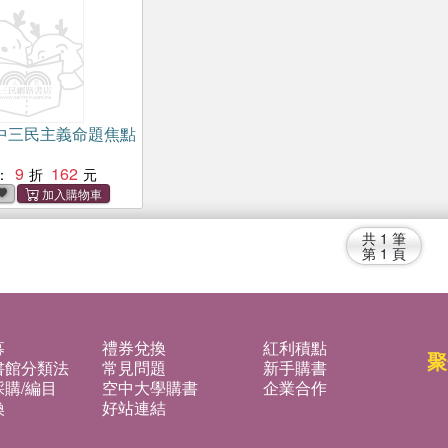
中三民主義命題焦點
9
162
：
共
1
筆
第
1
頁
募
禮券兌換
紅利積點
聚
書館分類法
常見問題
新手購書
購/編目
空中大學購書
企業合作
換
好站連結