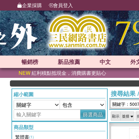
企業採購
會員登入
暢銷榜
新品
推薦
中文
外
NEW
紅利積點抵現金，消費購書更貼心
搜尋結果
縮小範圍
關鍵字：500
篩選商品
顯示
商品類型
繁體書
(1)