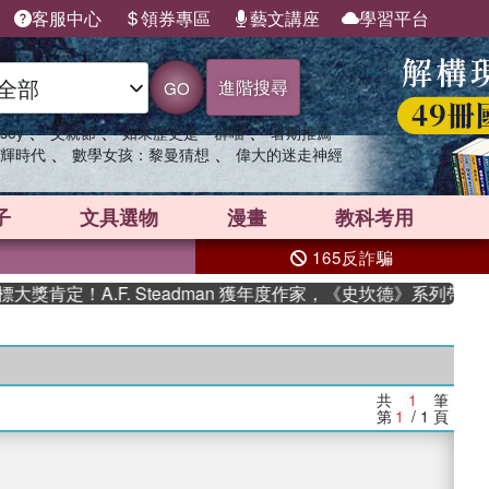
客服中心
領券專區
藝文講座
學習平台
進階搜尋
GO
、
、
、
sey
父親節
如果歷史是一群喵
暑期推薦
、
、
輝時代
數學女孩：黎曼猜想
偉大的迷走神經
子
文具選物
漫畫
教科考用
165反詐騙
獎肯定！A.F. Steadman 獲年度作家，《史坎德》系列帶你
共
1
筆
第
1
/ 1
頁