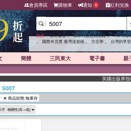
會員專區
購物車
通知
紅利兌換
5
、
、
熱搜：
東野圭吾
高希均教授回憶錄
The Odys
、
、
、
國際布克獎 臺灣漫遊錄
方念華
台灣的李登
文
簡體
三民東大
電子書
親
英國出版界指標大
/
5007
7
商品狀態:無庫存
排序