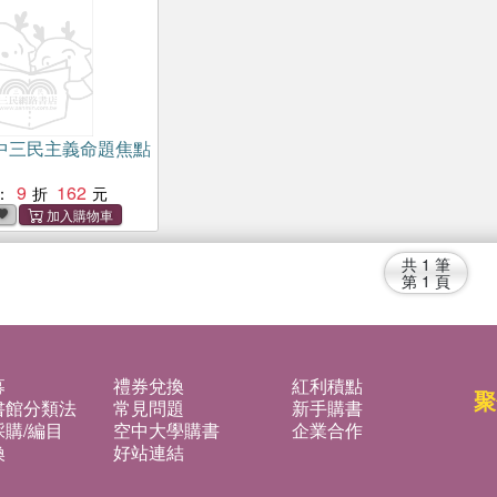
中三民主義命題焦點
9
162
：
共
1
筆
第
1
頁
募
禮券兌換
紅利積點
聚
書館分類法
常見問題
新手購書
購/編目
空中大學購書
企業合作
換
好站連結