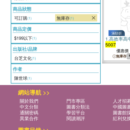
商品狀態
可訂購
無庫存
(1)
(1)
商品定價
滿額折
$199以下
(1)
1.
高效率高
5007
出版社/品牌
優惠價
無庫存
台芝文化
(1)
作者
陳世球
(1)
網站導航 >>
關於我們
門市專區
人才招
中文分類
圖書分類法
中國圖
通關密碼
學習平台
圖書館採
異業合作
閱讀潮評
紅利兌
圖書目錄 >>