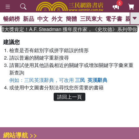
5
暢銷榜
新品
中文
外文
簡體
三民東大
電子書
親子
GO
大獎肯定！A.F. Steadman 獲年度作家，《史坎德》系列帶
、
熱搜：
東野圭吾
高希均教授回憶錄
建議您
、
、
、
The Odyssey
父親節
如果歷
檢查是否有錯別字或拼字錯誤的情形
、
、
史是一群喵
暑期推薦
國際布克
、
、
請以普遍的關鍵字重新搜尋
獎 臺灣漫遊錄
方念華
台灣的李
、
、
登輝時代
數學女孩：黎曼猜想
請嘗試使用其他語義相近的關鍵字或增加關鍵字字彙來重
偉大的迷走神經
新查詢
例如：三民英漢辭典，可改用
三民 英漢辭典
或使用中文圖書分類法尋找您所需要的書籍
請回上一頁
網站導航 >>