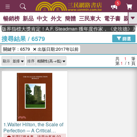
5
暢銷榜
新品
中文
外文
簡體
三民東大
電子書
親子
GO
版界指標大獎肯定！A.F. Steadman 獲年度作家，《史坎德
搜尋結果
/
6579
、
熱搜：
東野圭吾
高希均教授回憶錄
篩選
、
、
、
The Odyssey
父親節
如果歷
關鍵字：6579
出版日期:2017年以前
、
、
史是一群喵
暑期推薦
國際布克
、
、
獎 臺灣漫遊錄
方念華
台灣的李
共
1
筆
顯示
排序
、
、
登輝時代
數學女孩：黎曼猜想
第
1
/ 1
頁
偉大的迷走神經
1.
Walter Hilton, the Scale of
Perfection ─ A Critical
Edition Based on British
若需訂購本書，請電洽客服 02-