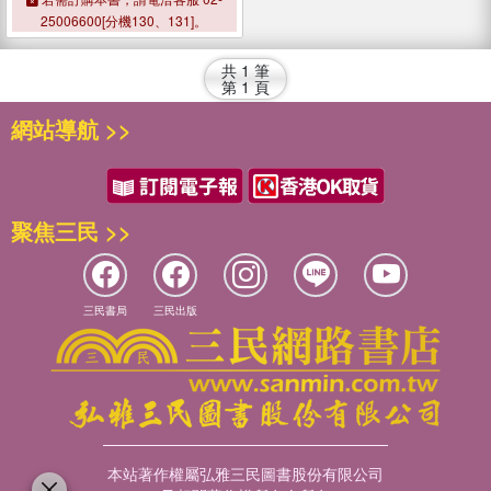
Library Mss Harley 6573 and
25006600[分機130、131]。
6579
共
1
筆
第
1
頁
網站導航 >>
聚焦三民 >>
三民書局
三民出版
本站著作權屬弘雅三民圖書股份有限公司