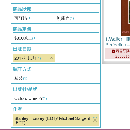
商品狀態
可訂購
無庫存
(1)
(1)
商品定價
$800以上
(1)
1.
Walter Hil
Perfection ─
出版日期
Based on Br
若需訂購
Harley 657
250066
2017年以前
(1)
裝訂方式
精裝
(1)
出版社/品牌
Oxford Univ Pr
(1)
作者
Stanley Hussey (EDT)/ Michael Sargent
(1)
(EDT)