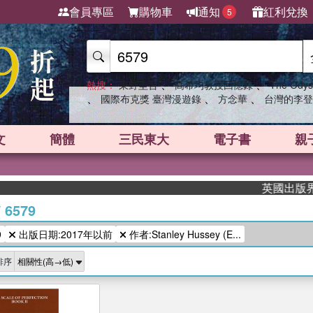
會員專區
購物車
通知
紅利兌換
5
、
、
熱搜：
東野圭吾
高希均教授回憶錄
The Odys
、
、
、
國際布克獎 臺灣漫遊錄
方念華
台灣的李登
文
簡體
三民東大
電子書
親
英國出版界指標
/
6579
9
出版日期:2017年以前
作者:Stanley Hussey (E...
排序