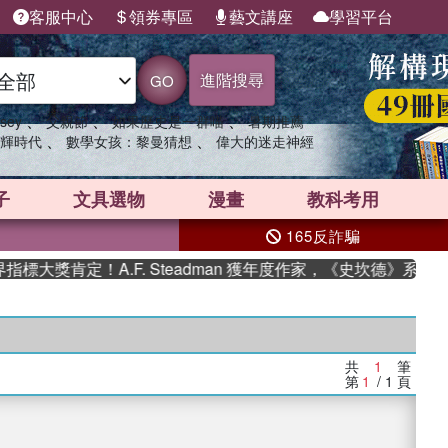
客服中心
領券專區
藝文講座
學習平台
進階搜尋
GO
、
、
、
sey
父親節
如果歷史是一群喵
暑期推薦
、
、
輝時代
數學女孩：黎曼猜想
偉大的迷走神經
子
文具選物
漫畫
教科考用
165反詐騙
大獎肯定！A.F. Steadman 獲年度作家，《史坎德》系列帶
共
1
筆
第
1
/ 1
頁