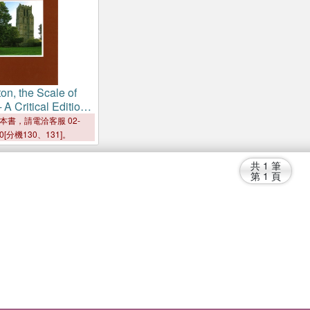
ton, the Scale of
 A Critical Edition
itish Library Mss
本書，請電洽客服 02-
3 and
6579
00[分機130、131]。
共
1
筆
第
1
頁