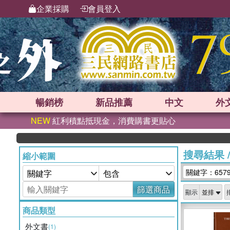
企業採購
會員登入
暢銷榜
新品
推薦
中文
外
NEW
紅利積點抵現金，消費購書更貼心
搜尋結果
縮小範圍
關鍵字：657
篩選商品
顯示
商品類型
外文書
(1)