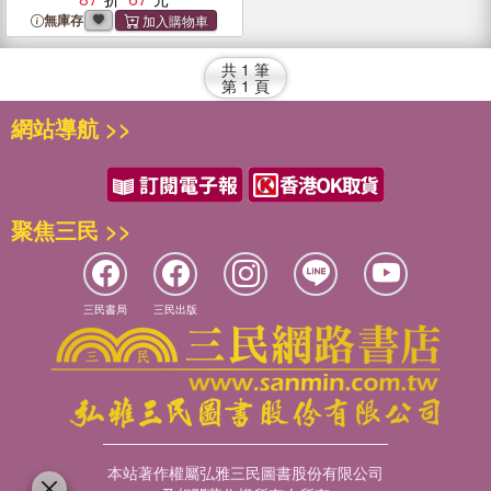
無庫存
共
1
筆
第
1
頁
網站導航 >>
聚焦三民 >>
三民書局
三民出版
本站著作權屬弘雅三民圖書股份有限公司