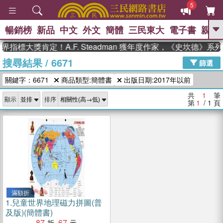
5
暢銷榜
新品
中文
外文
簡體
三民東大
電子書
親子
GO
界指標大獎肯定！A.F. Steadman 獲年度作家，《史坎德》
搜尋結果
/
6671
、
熱搜：
東野圭吾
高希均教授回憶錄
篩選
、
、
、
The Odyssey
父親節
如果歷
關鍵字：6671
商品類型:簡體書
出版日期:2017年以前
、
、
史是一群喵
暑期推薦
國際布克
、
、
獎 臺灣漫遊錄
方念華
台灣的李
共
1
筆
顯示
排序
、
、
登輝時代
數學女孩：黎曼猜想
第
1
/ 1
頁
偉大的迷走神經
滿額折
1.
兒童世界地理磁力拼圖(普
及版)(簡體書)
87
67