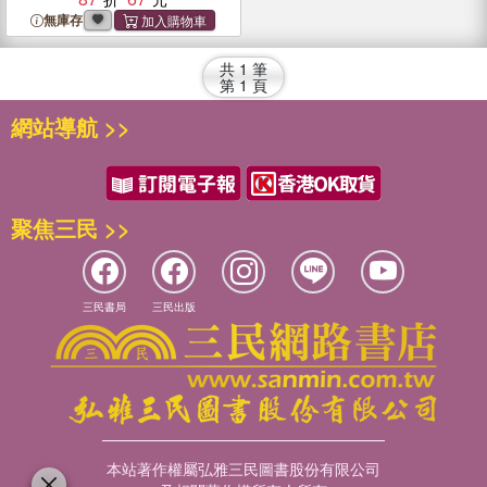
無庫存
共
1
筆
第
1
頁
網站導航 >>
聚焦三民 >>
三民書局
三民出版
本站著作權屬弘雅三民圖書股份有限公司