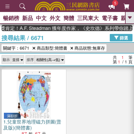
5
暢銷榜
新品
中文
外文
簡體
三民東大
電子書
親子
GO
肯定！A.F. Steadman 獲年度作家，《史坎德》系列帶你踏
搜尋結果
/
6671
、
、
熱搜：
東野圭吾
The Odyssey
篩選
、
、
父親節
如果歷史是一群喵
暑期
關鍵字：6671
商品類型:簡體書
商品狀態:無庫存
、
、
推薦
國際布克獎 臺灣漫遊錄
方
、
、
念華
台灣的李登輝時代
數學女
共
1
筆
顯示
排序
、
孩：黎曼猜想
偉大的迷走神經
第
1
/ 1
頁
滿額折
1.
兒童世界地理磁力拼圖(普
及版)(簡體書)
87
67