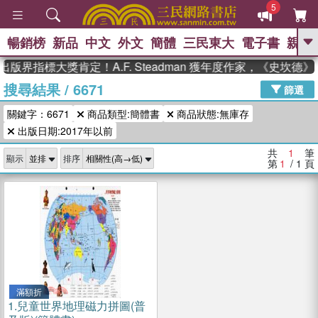
5
暢銷榜
新品
中文
外文
簡體
三民東大
電子書
親子
GO
出版界指標大獎肯定！A.F. Steadman 獲年度作家，《史坎
搜尋結果
/
6671
、
、
熱搜：
東野圭吾
The Odyssey
篩選
、
、
父親節
如果歷史是一群喵
暑期
關鍵字：6671
商品類型:簡體書
商品狀態:無庫存
、
、
推薦
國際布克獎 臺灣漫遊錄
方
、
、
出版日期:2017年以前
念華
台灣的李登輝時代
數學女
、
孩：黎曼猜想
偉大的迷走神經
共
1
筆
顯示
排序
第
1
/ 1
頁
滿額折
1.
兒童世界地理磁力拼圖(普