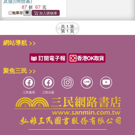
及版)(簡體書)
87
67
無庫存
共
1
筆
第
1
頁
網站導航 >>
聚焦三民 >>
三民書局
三民出版