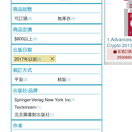
商品狀態
可訂購
無庫存
(3)
(3)
商品定價
$800以上
(3)
1.
Advances 
Crypto 201
出版日期
Crytology 
若需訂購
250066
2017年以前
(3)
裝訂方式
平裝
精裝
(2)
(1)
出版社/品牌
Springer-Verlag New York Inc
(1)
Textstream
(1)
北京圖書館出版社
(1)
作者