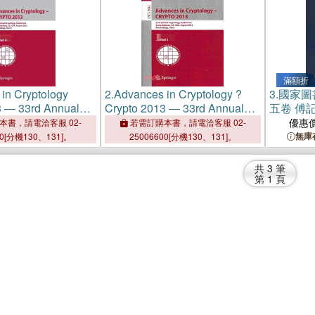
滿額折
in Cryptology
2.
Advances in Cryptology ?
3.
國家圖
3 ― 33rd Annual
Crypto 2013 ― 33rd Annual
五卷 傅
Conference
Cryptology Conference, Santa
優惠
本書，請電洽客服 02-
若需訂購本書，請電洽客服 02-
Barbara, Ca, USA, August 18-
無庫
00[分機130、131]。
25006600[分機130、131]。
22, 2013. Proceedings, Part I
共
3
筆
第
1
頁