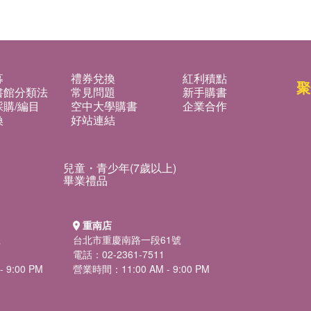
募
禮券兌換
紅利積點
聚
書館分類法
常見問題
新手購書
購/編目
空中大學購書
企業合作
換
好站連結
兒童・青少年(7歲以上)
畢業禮品
重南店
號
台北市重慶南路一段61號
電話：02-2361-7511
 9:00 PM
營業時間：11:00 AM - 9:00 PM