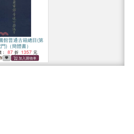
書館普通古籍總目(第
記門)（簡體書）
87
1357
價：
存