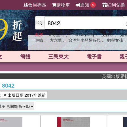
會員專區
購物車
通知
紅利兌換
5
、
、
、
熱搜：
東野圭吾
The Odyssey
父親節
如
、
、
、
遊錄
方念華
台灣的李登輝時代
數學女孩：
文
簡體
三民東大
電子書
親
英國出版界指標大
/
8042
2
出版日期:2017年以前
排序