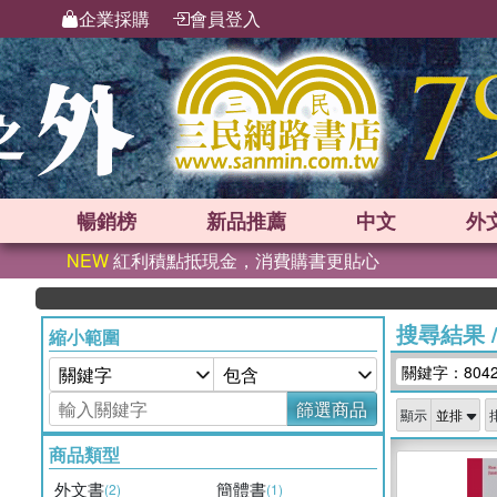
企業採購
會員登入
暢銷榜
新品
推薦
中文
外
NEW
紅利積點抵現金，消費購書更貼心
搜尋結果
縮小範圍
關鍵字：804
篩選商品
顯示
商品類型
外文書
簡體書
(2)
(1)