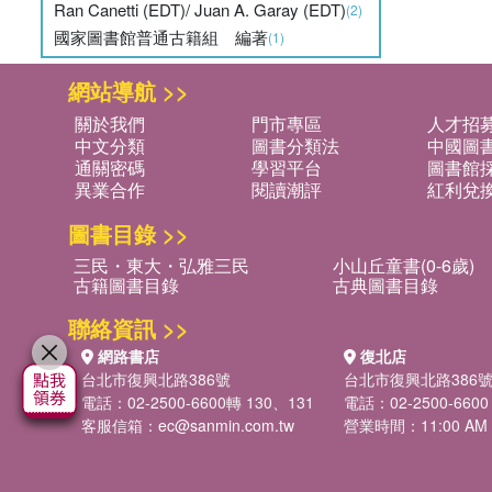
Ran Canetti (EDT)/ Juan A. Garay (EDT)
(2)
國家圖書館普通古籍組 編著
(1)
網站導航 >>
關於我們
門市專區
人才招
中文分類
圖書分類法
中國圖
通關密碼
學習平台
圖書館採
異業合作
閱讀潮評
紅利兌
圖書目錄 >>
三民・東大・弘雅三民
小山丘童書(0-6歲)
古籍圖書目錄
古典圖書目錄
聯絡資訊 >>
網路書店
復北店
台北市復興北路386號
台北市復興北路386
電話：02-2500-6600轉 130、131
電話：02-2500-6600
客服信箱：
ec@sanmin.com.tw
營業時間：11:00 AM -