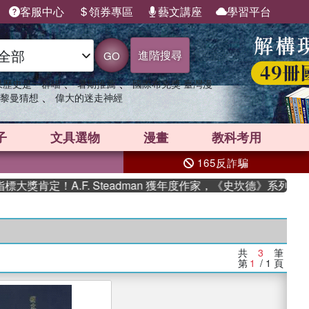
客服中心
領券專區
藝文講座
學習平台
進階搜尋
GO
、
、
果歷史是一群喵
暑期推薦
國際布克獎 臺灣漫
、
黎曼猜想
偉大的迷走神經
子
文具選物
漫畫
教科考用
165反詐騙
獎肯定！A.F. Steadman 獲年度作家，《史坎德》系列帶
共
3
筆
第
1
/ 1
頁