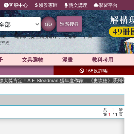
客服中心
領券專區
藝文講座
學習平台
進階搜尋
GO
、
、
、
群喵
國際布克獎 臺灣漫遊錄
方念華
台灣
走神經
子
文具選物
漫畫
教科考用
165反詐騙
肯定！A.F. Steadman 獲年度作家，《史坎德》系列帶你踏
共
1
筆
第
1
/ 1
頁