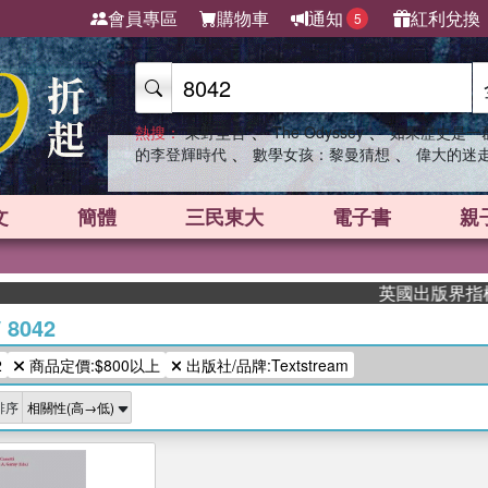
會員專區
購物車
通知
紅利兌換
5
、
、
熱搜：
東野圭吾
The Odyssey
如果歷史是一
、
、
的李登輝時代
數學女孩：黎曼猜想
偉大的迷
文
簡體
三民東大
電子書
親
英國出版界指標大獎
/
8042
2
商品定價:$800以上
出版社/品牌:Textstream
排序