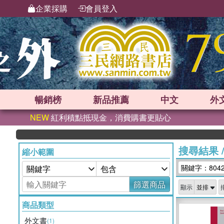
企業採購
會員登入
暢銷榜
新品
推薦
中文
外
NEW
紅利積點抵現金，消費購書更貼心
搜尋結果
縮小範圍
關鍵字：804
篩選商品
顯示
商品類型
外文書
(1)