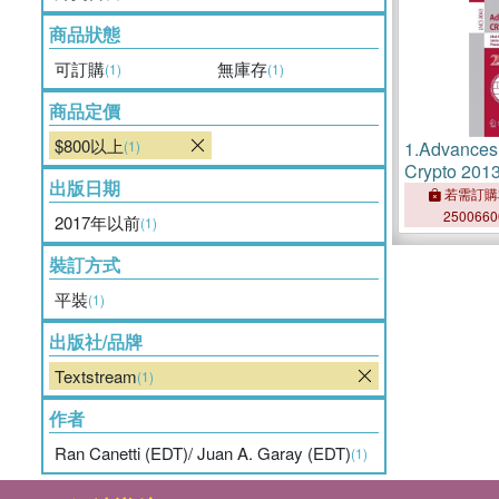
商品狀態
可訂購
無庫存
(1)
(1)
商品定價
$800以上
(1)
1.
Advances 
Crypto 201
出版日期
Crytology 
若需訂購
250066
2017年以前
(1)
裝訂方式
平裝
(1)
出版社/品牌
Textstream
(1)
作者
Ran Canetti (EDT)/ Juan A. Garay (EDT)
(1)