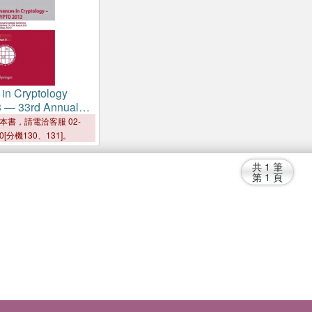
in Cryptology
3 ― 33rd Annual
Conference
本書，請電洽客服 02-
00[分機130、131]。
共
1
筆
第
1
頁