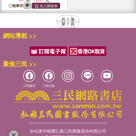
無庫存
共
1
筆
第
1
頁
網站導航 >>
聚焦三民 >>
三民書局
三民出版
本站著作權屬弘雅三民圖書股份有限公司