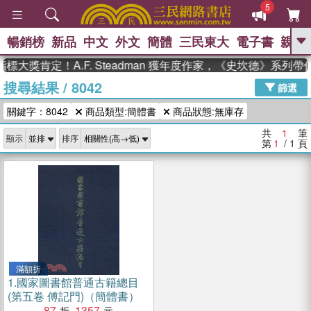
5
暢銷榜
新品
中文
外文
簡體
三民東大
電子書
親子
GO
標大獎肯定！A.F. Steadman 獲年度作家，《史坎德》系列
搜尋結果
/
8042
、
熱搜：
東野圭吾
高希均教授回憶錄
篩選
、
、
、
The Odyssey
父親節
如果歷
關鍵字：8042
商品類型:簡體書
商品狀態:無庫存
、
、
史是一群喵
暑期推薦
國際布克
、
、
獎 臺灣漫遊錄
方念華
台灣的李
共
1
筆
顯示
排序
、
、
登輝時代
數學女孩：黎曼猜想
第
1
/ 1
頁
偉大的迷走神經
滿額折
1.
國家圖書館普通古籍總目
(第五卷 傅記門)（簡體書）
87
1357