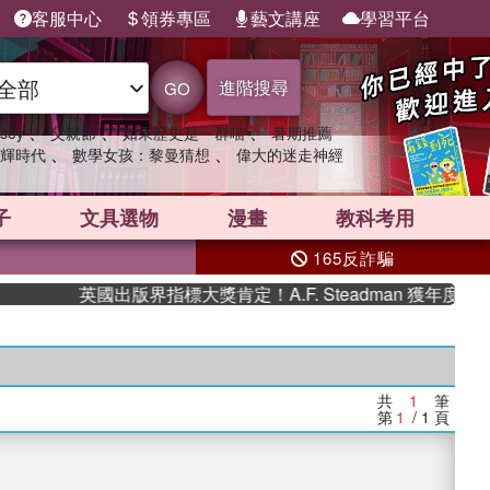
客服中心
領券專區
藝文講座
學習平台
進階搜尋
GO
、
、
、
sey
父親節
如果歷史是一群喵
暑期推薦
、
、
輝時代
數學女孩：黎曼猜想
偉大的迷走神經
子
文具選物
漫畫
教科考用
165反詐騙
英國出版界指標大獎肯定！A.F. Steadman 獲年度
共
1
筆
第
1
/ 1
頁