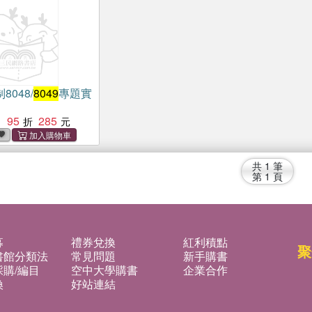
048/
8049
專題實
95
285
：
共
1
筆
第
1
頁
募
禮券兌換
紅利積點
聚
書館分類法
常見問題
新手購書
購/編目
空中大學購書
企業合作
換
好站連結