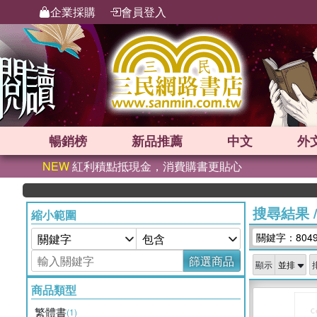
企業採購
會員登入
暢銷榜
新品
推薦
中文
外
NEW
紅利積點抵現金，消費購書更貼心
搜尋結果
縮小範圍
關鍵字：804
篩選商品
顯示
商品類型
繁體書
(1)