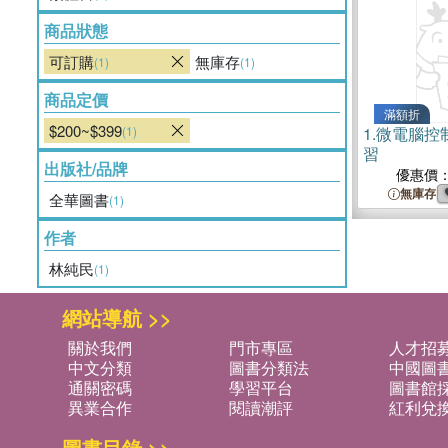
商品狀態
可訂購
無庫存
(1)
(1)
商品定價
滿額折
$200~$399
(1)
1.
微電腦控制8
習
出版社/品牌
優惠價
無庫存
全華圖書
(1)
作者
林純民
(1)
網站導航 >>
關於我們
門市專區
人才招
中文分類
圖書分類法
中國圖
通關密碼
學習平台
圖書館採
異業合作
閱讀潮評
紅利兌
圖書目錄 >>