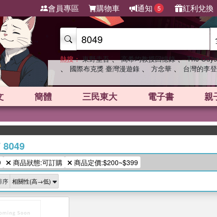
會員專區
購物車
通知
紅利兌換
5
、
、
熱搜：
東野圭吾
高希均教授回憶錄
The Odys
、
、
、
國際布克獎 臺灣漫遊錄
方念華
台灣的李登
文
簡體
三民東大
電子書
親
/
8049
9
商品狀態:可訂購
商品定價:$200~$399
排序