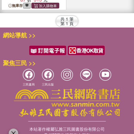
無庫存
共
1
筆
第
1
頁
網站導航 >>
聚焦三民 >>
三民書局
三民出版
本站著作權屬弘雅三民圖書股份有限公司