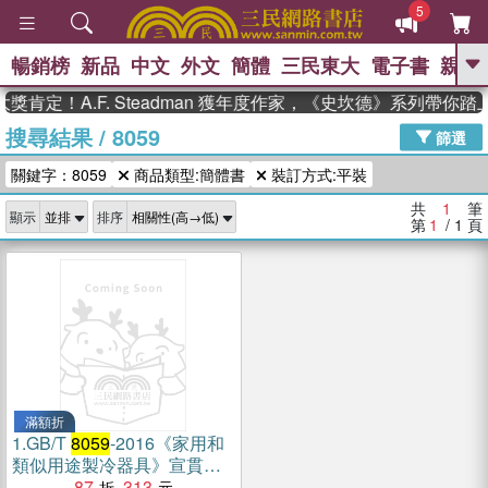
5
暢銷榜
新品
中文
外文
簡體
三民東大
電子書
親子
GO
肯定！A.F. Steadman 獲年度作家，《史坎德》系列帶你
搜尋結果
/
8059
、
熱搜：
東野圭吾
高希均教授回憶錄
篩選
、
、
、
The Odyssey
父親節
如果歷
關鍵字：8059
商品類型:簡體書
裝訂方式:平裝
、
、
史是一群喵
暑期推薦
國際布克
、
、
獎 臺灣漫遊錄
方念華
台灣的李
共
1
筆
顯示
排序
、
、
登輝時代
數學女孩：黎曼猜想
第
1
/ 1
頁
偉大的迷走神經
滿額折
1.
GB/T
8059
-2016《家用和
類似用途製冷器具》宣貫教
材（簡體書）
87
313