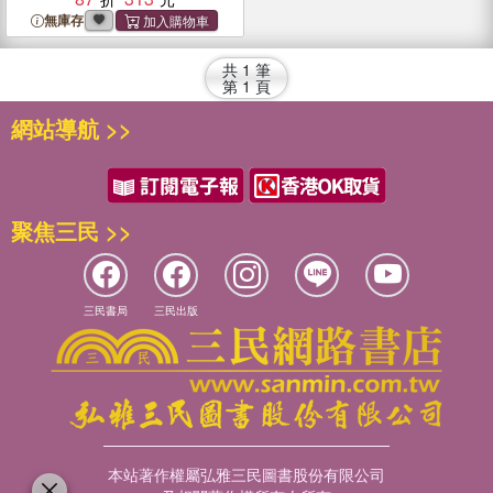
無庫存
共
1
筆
第
1
頁
網站導航 >>
聚焦三民 >>
三民書局
三民出版
本站著作權屬弘雅三民圖書股份有限公司