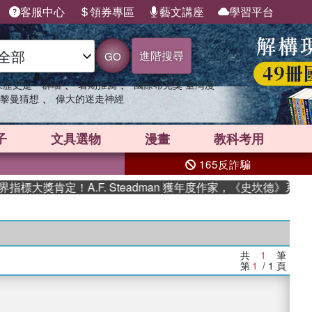
客服中心
領券專區
藝文講座
學習平台
進階搜尋
GO
、
、
果歷史是一群喵
暑期推薦
國際布克獎 臺灣漫
、
黎曼猜想
偉大的迷走神經
子
文具選物
漫畫
教科考用
165反詐騙
標大獎肯定！A.F. Steadman 獲年度作家，《史坎德》系列
共
1
筆
第
1
/ 1
頁