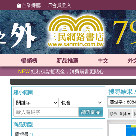
企業採購
會員登入
暢銷榜
新品
推薦
中文
外
NEW
紅利積點抵現金，消費購書更貼心
搜尋結果
縮小範圍
關鍵字：808
篩選商品
顯示
商品類型
簡體書
(1)