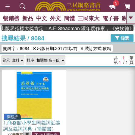
5
暢銷榜
新品
中文
外文
簡體
三民東大
電子書
親子
GO
出版界指標大獎肯定！A.F. Steadman 獲年度作家，《史坎
搜尋結果
/
8084
、
熱搜：
東野圭吾
高希均教授回憶錄
篩選
、
、
、
The Odyssey
父親節
如果歷
關鍵字：8084
出版日期:2017年以前
裝訂方式:軟精
、
、
史是一群喵
暑期推薦
國際布克
、
、
獎 臺灣漫遊錄
方念華
台灣的李
共
1
筆
顯示
排序
、
、
登輝時代
數學女孩：黎曼猜想
第
1
/ 1
頁
偉大的迷走神經
滿額折
1.
商務館小學生同義詞近義
詞反義詞詞典（簡體書）
無庫存