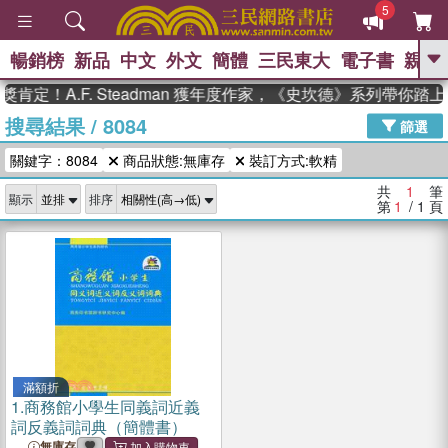
5
暢銷榜
新品
中文
外文
簡體
三民東大
電子書
親子
GO
肯定！A.F. Steadman 獲年度作家，《史坎德》系列帶你踏
搜尋結果
/
8084
、
、
熱搜：
東野圭吾
The Odyssey
篩選
、
、
父親節
如果歷史是一群喵
國際
關鍵字：8084
商品狀態:無庫存
裝訂方式:軟精
、
、
布克獎 臺灣漫遊錄
方念華
台灣
、
的李登輝時代
數學女孩：黎曼猜想
共
1
筆
顯示
排序
、
偉大的迷走神經
第
1
/ 1
頁
滿額折
1.
商務館小學生同義詞近義
詞反義詞詞典（簡體書）
無庫存