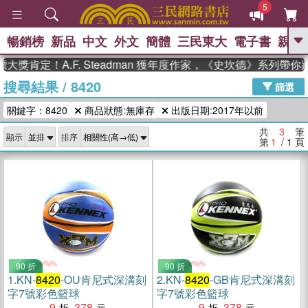
5
暢銷榜
新品
中文
外文
簡體
三民東大
電子書
親子
GO
大獎肯定！A.F. Steadman 獲年度作家，《史坎德》系列帶
搜尋結果
/
8420
、
熱搜：
東野圭吾
高希均教授回憶錄
篩選
、
、
、
The Odyssey
父親節
如果歷
關鍵字：8420
商品狀態:無庫存
出版日期:2017年以前
、
、
史是一群喵
暑期推薦
國際布克
、
、
獎 臺灣漫遊錄
方念華
台灣的李
共
3
筆
顯示
排序
、
、
登輝時代
數學女孩：黎曼猜想
第
1
/ 1
頁
偉大的迷走神經
90 折
90 折
1.
KN-
8420
-OU肯尼式深溝刻
2.
KN-
8420
-GB肯尼式深溝刻
字7號彩色籃球
字7號彩色籃球
9
378
9
378