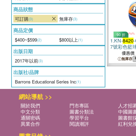
商品狀態
可訂購
無庫存
(3)
(3)
商品定價
90 折
$400~$599
$800以上
(2)
(1)
1.
KN-
8420
7號彩色籃
出版日期
優惠價
無庫存
2017年以前
(3)
出版社/品牌
Barrons Educational Series Inc
(1)
網站導航 >>
關於我們
門市專區
人才招
中文分類
圖書分類法
中國圖
通關密碼
學習平台
圖書館採
異業合作
閱讀潮評
紅利兌
圖書目錄 >>