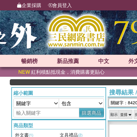
企業採購
會員登入
暢銷榜
新品
推薦
中文
外
NEW
紅利積點抵現金，消費購書更貼心
搜尋結果
縮小範圍
關鍵字：842
篩選商品
顯示
商品類型
外文書
文具禮品
(1)
(2)