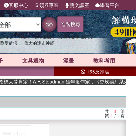
客服中心
領券專區
藝文講座
學習平台
進階搜尋
GO
、
、
果歷史是一群喵
暑期推薦
國際布克獎 臺灣漫
、
黎曼猜想
偉大的迷走神經
子
文具選物
漫畫
教科考用
165反詐騙
大獎肯定！A.F. Steadman 獲年度作家，《史坎德》系列帶
共
3
筆
第
1
/ 1
頁