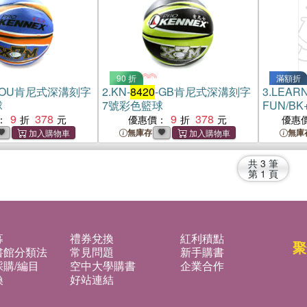
90 折
滿額折
-OU肯尼式深溝刻字
2.
KN-
8420
-GB肯尼式深溝刻字
3.
LEARN
球
7號彩色籃球
FUN/BK+
9
378
9
378
：
優惠價：
優惠
無庫存
無庫
共
3
筆
第
1
頁
募
禮券兌換
紅利積點
聚
書館分類法
常見問題
新手購書
購/編目
空中大學購書
企業合作
換
好站連結