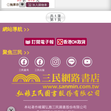
money while winning hearts
無庫存
and minds.
共
1
筆
第
1
頁
網站導航 >>
聚焦三民 >>
三民書局
三民出版
本站著作權屬弘雅三民圖書股份有限公司