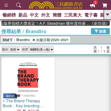
5
暢銷榜
新品
中文
外文
簡體
三民東大
電子書
親子
GO
出版界指標大獎肯定！A.F. Steadman 獲年度作家，《史坎
搜尋結果
/
Brandtro
、
熱搜：
東野圭吾
高希均教授回憶錄
篩選
、
、
、
The Odyssey
父親節
如果歷
關鍵字：Brandtro
出版日期:2020~2021
、
、
史是一群喵
暑期推薦
國際布克
、
、
獎 臺灣漫遊錄
方念華
台灣的李
共
1
筆
顯示
排序
、
、
登輝時代
數學女孩：黎曼猜想
第
1
/ 1
頁
偉大的迷走神經
滿額折
1.
The Brand Therapy
Book：Key branding
lessons to save time and
95
819