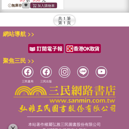
無庫存
共
1
筆
第
1
頁
網站導航 >>
聚焦三民 >>
三民書局
三民出版
本站著作權屬弘雅三民圖書股份有限公司