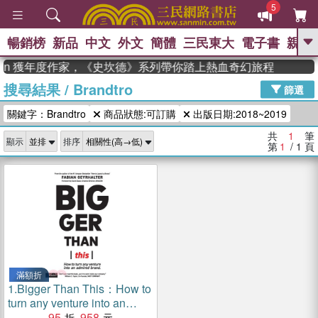
5
暢銷榜
新品
中文
外文
簡體
三民東大
電子書
親子
GO
dman 獲年度作家，《史坎德》系列帶你踏上熱血奇幻旅程
搜尋結果
/
Brandtro
、
熱搜：
東野圭吾
高希均教授回憶錄
篩選
、
、
、
The Odyssey
父親節
如果歷
關鍵字：Brandtro
商品狀態:可訂購
出版日期:2018~2019
、
、
史是一群喵
暑期推薦
國際布克
、
、
獎 臺灣漫遊錄
方念華
台灣的李
共
1
筆
顯示
排序
、
、
登輝時代
數學女孩：黎曼猜想
第
1
/ 1
頁
偉大的迷走神經
滿額折
1.
Bigger Than This：How to
turn any venture into an
admired brand
95
958