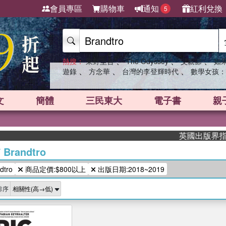
會員專區
購物車
通知
紅利兌換
5
、
、
、
熱搜：
東野圭吾
The Odyssey
父親節
如
、
、
、
遊錄
方念華
台灣的李登輝時代
數學女孩：
文
簡體
三民東大
電子書
親
英國出版界指標大
/
Brandtro
tro
商品定價:$800以上
出版日期:2018~2019
排序