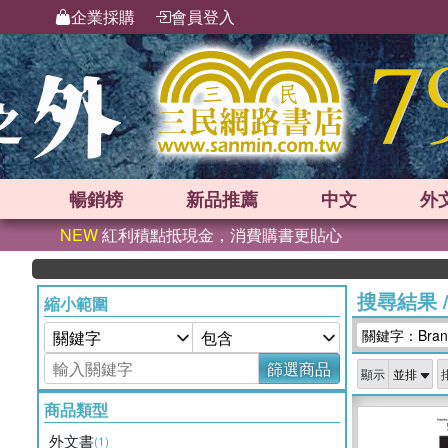
企業採購
會員登入
暢銷榜
新品
推薦
中文
外
NEW
紅利積點抵現金，消費購書更貼心
搜尋結果
縮小範圍
關鍵字：Brand
篩選商品
顯示
商品類型
外文書
(1)