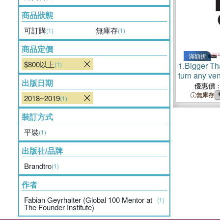
商品狀態
可訂購
無庫存
(1)
(1)
商品定價
滿額折
$800以上
(1)
1.
Bigger T
turn any ven
出版日期
admired br
優惠價
無庫存
2018~2019
(1)
裝訂方式
平裝
(1)
出版社/品牌
Brandtro
(1)
作者
Fabian Geyrhalter (Global 100 Mentor at
(1)
The Founder Institute)