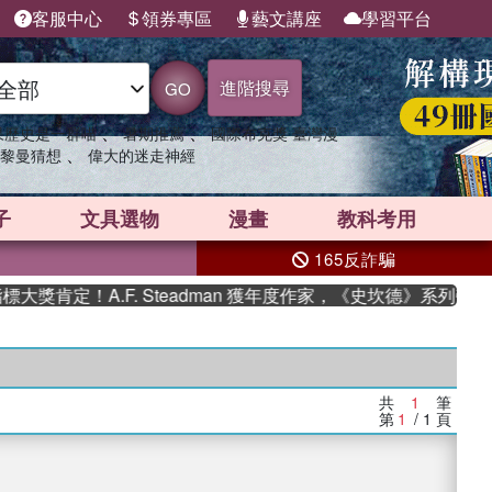
客服中心
領券專區
藝文講座
學習平台
進階搜尋
GO
、
、
果歷史是一群喵
暑期推薦
國際布克獎 臺灣漫
、
黎曼猜想
偉大的迷走神經
子
文具選物
漫畫
教科考用
165反詐騙
獎肯定！A.F. Steadman 獲年度作家，《史坎德》系列帶你
共
1
筆
第
1
/ 1
頁