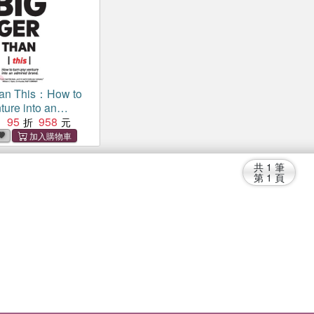
han This：How to
ture into an
and
95
958
：
共
1
筆
第
1
頁