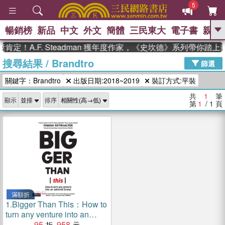
5
暢銷榜
新品
中文
外文
簡體
三民東大
電子書
親子
GO
定！A.F. Steadman 獲年度作家，《史坎德》系列帶你踏上
搜尋結果
/
Brandtro
、
、
熱搜：
東野圭吾
The Odyssey
篩選
、
、
父親節
如果歷史是一群喵
暑期
關鍵字：Brandtro
出版日期:2018~2019
裝訂方式:平裝
、
、
推薦
國際布克獎 臺灣漫遊錄
方
、
、
念華
台灣的李登輝時代
數學女
共
1
筆
顯示
排序
、
孩：黎曼猜想
偉大的迷走神經
第
1
/ 1
頁
滿額折
1.
Bigger Than This：How to
turn any venture into an
admired brand
95
958