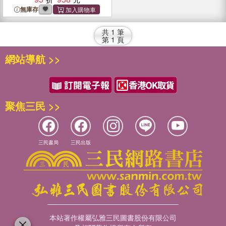
無庫存
共
1
筆
第
1
頁
網站導航 >>
聚焦三民 >>
三民書局
三民出版
本站著作權屬弘雅三民圖書股份有限公司