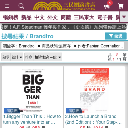
5
暢銷榜
新品
中文
外文
簡體
三民東大
電子書
親子
GO
！A.F. Steadman 獲年度作家，《史坎德》系列帶你踏上熱
搜尋結果
/
Brandtro
、
熱搜：
東野圭吾
高希均教授回憶錄
篩選
、
、
、
The Odyssey
父親節
如果歷
關鍵字：Brandtro
商品狀態:無庫存
作者:Fabian Geyrhalter...
、
、
史是一群喵
暑期推薦
國際布克
、
、
獎 臺灣漫遊錄
方念華
台灣的李
共
2
筆
顯示
排序
、
、
登輝時代
數學女孩：黎曼猜想
第
1
/ 1
頁
偉大的迷走神經
滿額折
滿額折
1.
Bigger Than This：How to
2.
How to Launch a Brand
turn any venture into an
(2nd Edition)：Your Step-by-
admired brand
95
958
Step Guide to Crafting a
95
1014