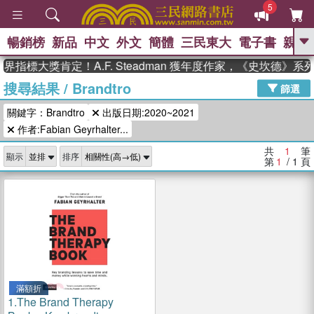
5
暢銷榜
新品
中文
外文
簡體
三民東大
電子書
親子
GO
界指標大獎肯定！A.F. Steadman 獲年度作家，《史坎德》
搜尋結果
/
Brandtro
、
熱搜：
東野圭吾
高希均教授回憶錄
篩選
、
、
、
The Odyssey
父親節
如果歷
關鍵字：Brandtro
出版日期:2020~2021
、
、
史是一群喵
暑期推薦
國際布克
、
、
作者:Fabian Geyrhalter...
獎 臺灣漫遊錄
方念華
台灣的李
、
、
登輝時代
數學女孩：黎曼猜想
共
1
筆
顯示
排序
偉大的迷走神經
第
1
/ 1
頁
滿額折
1.
The Brand Therapy