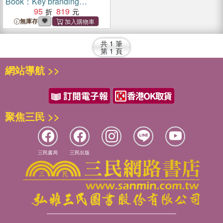
Book：Key branding
lessons to save time and
95
819
money while winning hearts
無庫存
and minds.
共
1
筆
第
1
頁
網站導航 >>
聚焦三民 >>
三民書局
三民出版