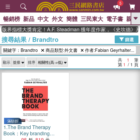
5
暢銷榜
新品
中文
外文
簡體
三民東大
電子書
親子
GO
版界指標大獎肯定！A.F. Steadman 獲年度作家，《史坎德
搜尋結果
/
Brandtro
、
熱搜：
東野圭吾
高希均教授回憶錄
篩選
、
、
、
The Odyssey
父親節
如果歷
關鍵字：Brandtro
商品類型:外文書
作者:Fabian Geyrhalter...
、
、
史是一群喵
暑期推薦
國際布克
、
、
獎 臺灣漫遊錄
方念華
台灣的李
共
1
筆
顯示
排序
、
、
登輝時代
數學女孩：黎曼猜想
第
1
/ 1
頁
偉大的迷走神經
滿額折
1.
The Brand Therapy
Book：Key branding
lessons to save time and
95
819