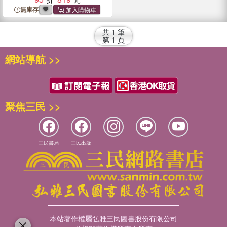
money while winning hearts
無庫存
and minds.
共
1
筆
第
1
頁
網站導航 >>
聚焦三民 >>
三民書局
三民出版
本站著作權屬弘雅三民圖書股份有限公司