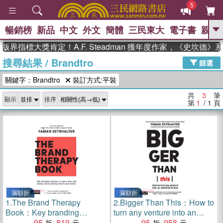
5
暢銷榜
新品
中文
外文
簡體
三民東大
電子書
親子
GO
版界指標大獎肯定！A.F. Steadman 獲年度作家，《史坎德
搜尋結果
/
Brandtro
、
熱搜：
東野圭吾
高希均教授回憶錄
篩選
、
、
、
The Odyssey
父親節
如果歷
關鍵字：Brandtro
裝訂方式:平裝
、
、
史是一群喵
暑期推薦
國際布克
、
、
獎 臺灣漫遊錄
方念華
台灣的李
共
3
筆
顯示
排序
、
、
登輝時代
數學女孩：黎曼猜想
第
1
/ 1
頁
偉大的迷走神經
滿額折
滿額折
1.
The Brand Therapy
2.
Bigger Than This：How to
Book：Key branding
turn any venture into an
lessons to save time and
95
819
admired brand
95
958