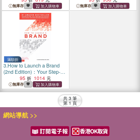
money while winning hearts
無庫存
無庫存
and minds.
滿額折
3.
How to Launch a Brand
(2nd Edition)：Your Step-by-
Step Guide to Crafting a
95
1014
Brand: From Positioning to
無庫存
Naming And Brand Identity
共
3
筆
第
1
頁
網站導航 >>