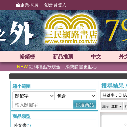
企業採購
會員登入
暢銷榜
新品
推薦
中文
外
NEW
紅利積點抵現金，消費購書更貼心
搜尋結果
縮小範圍
關鍵字：CHAE
篩選商品
顯示
商品類型
外文書
(1)