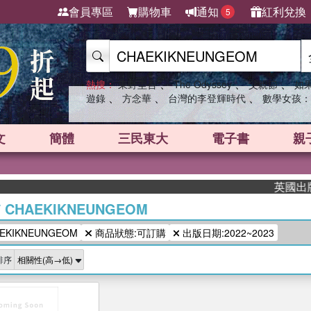
會員專區
購物車
通知
紅利兌換
5
、
、
、
熱搜：
東野圭吾
The Odyssey
父親節
如
、
、
、
遊錄
方念華
台灣的李登輝時代
數學女孩：
文
簡體
三民東大
電子書
親
英國出版界
/
CHAEKIKNEUNGEOM
KIKNEUNGEOM
商品狀態:可訂購
出版日期:2022~2023
排序