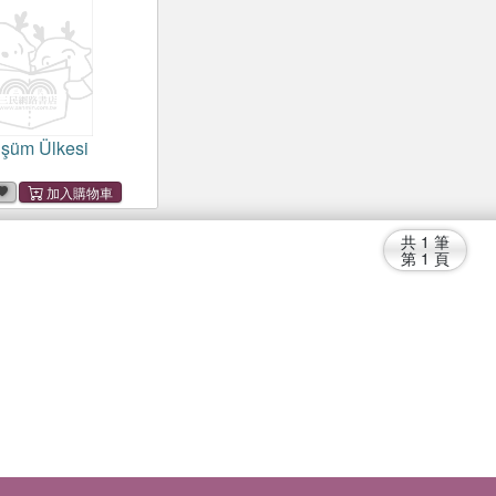
şüm Ülkesi
共
1
筆
第
1
頁