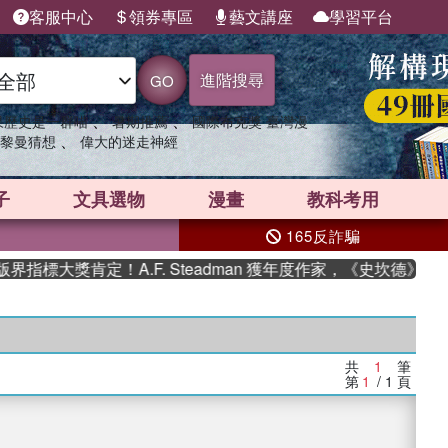
客服中心
領券專區
藝文講座
學習平台
進階搜尋
GO
、
、
果歷史是一群喵
暑期推薦
國際布克獎 臺灣漫
、
黎曼猜想
偉大的迷走神經
子
文具選物
漫畫
教科考用
165反詐騙
指標大獎肯定！A.F. Steadman 獲年度作家，《史坎德》系
共
1
筆
第
1
/ 1
頁