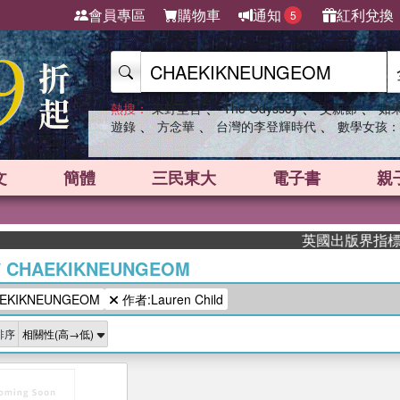
會員專區
購物車
通知
紅利兌換
5
、
、
、
熱搜：
東野圭吾
The Odyssey
父親節
如
、
、
、
遊錄
方念華
台灣的李登輝時代
數學女孩：
文
簡體
三民東大
電子書
親
英國出版界指標大獎
/
CHAEKIKNEUNGEOM
KIKNEUNGEOM
作者:Lauren Child
排序