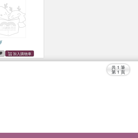
y
共
1
筆
第
1
頁