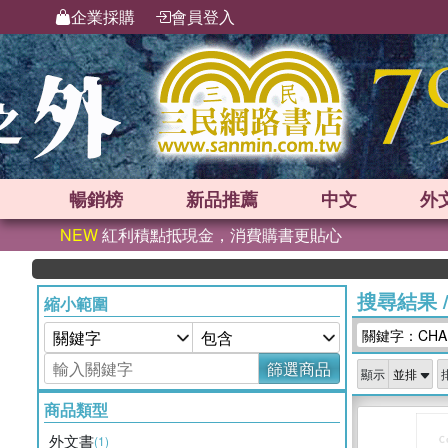
企業採購
會員登入
暢銷榜
新品
推薦
中文
外
NEW
紅利積點抵現金，消費購書更貼心
搜尋結果
縮小範圍
關鍵字：CHAE
篩選商品
顯示
商品類型
外文書
(1)