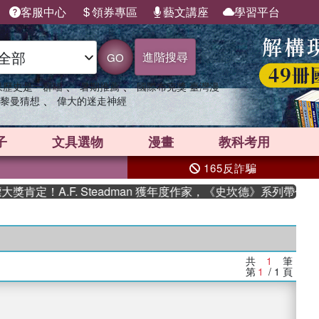
客服中心
領券專區
藝文講座
學習平台
進階搜尋
GO
、
、
果歷史是一群喵
暑期推薦
國際布克獎 臺灣漫
、
黎曼猜想
偉大的迷走神經
子
文具選物
漫畫
教科考用
165反詐騙
肯定！A.F. Steadman 獲年度作家，《史坎德》系列帶你踏
共
1
筆
第
1
/ 1
頁