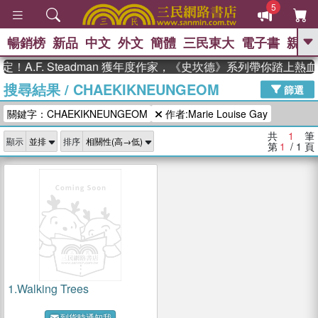
5
暢銷榜
新品
中文
外文
簡體
三民東大
電子書
親子
GO
！A.F. Steadman 獲年度作家，《史坎德》系列帶你踏上熱
搜尋結果
/
CHAEKIKNEUNGEOM
、
熱搜：
東野圭吾
高希均教授回憶錄
篩選
、
、
、
The Odyssey
父親節
如果歷
關鍵字：CHAEKIKNEUNGEOM
作者:Marie Louise Gay
、
、
史是一群喵
暑期推薦
國際布克
、
、
獎 臺灣漫遊錄
方念華
台灣的李
共
1
筆
顯示
排序
、
、
登輝時代
數學女孩：黎曼猜想
第
1
/ 1
頁
偉大的迷走神經
1.
Walking Trees
到貨時通知我