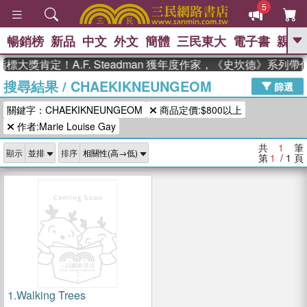
5
暢銷榜
新品
中文
外文
簡體
三民東大
電子書
親子
GO
標大獎肯定！A.F. Steadman 獲年度作家，《史坎德》系列
搜尋結果
/
CHAEKIKNEUNGEOM
、
、
熱搜：
東野圭吾
The Odyssey
篩選
、
、
父親節
如果歷史是一群喵
暑期
關鍵字：CHAEKIKNEUNGEOM
商品定價:$800以上
、
、
推薦
國際布克獎 臺灣漫遊錄
方
、
、
作者:Marie Louise Gay
念華
台灣的李登輝時代
數學女
、
孩：黎曼猜想
偉大的迷走神經
共
1
筆
顯示
排序
第
1
/ 1
頁
1.
Walking Trees