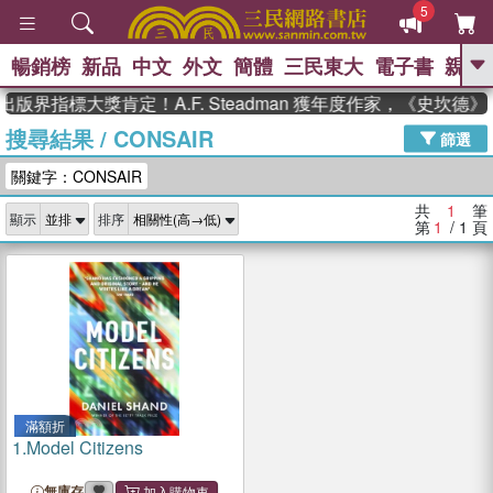
5
暢銷榜
新品
中文
外文
簡體
三民東大
電子書
親子
GO
出版界指標大獎肯定！A.F. Steadman 獲年度作家，《史坎
搜尋結果
/
CONSAIR
、
、
熱搜：
東野圭吾
The Odyssey
篩選
、
、
父親節
如果歷史是一群喵
暑期
關鍵字：CONSAIR
、
、
推薦
國際布克獎 臺灣漫遊錄
方
、
、
念華
台灣的李登輝時代
數學女
共
1
筆
顯示
排序
、
孩：黎曼猜想
偉大的迷走神經
第
1
/ 1
頁
滿額折
1.
Model Citizens
無庫存