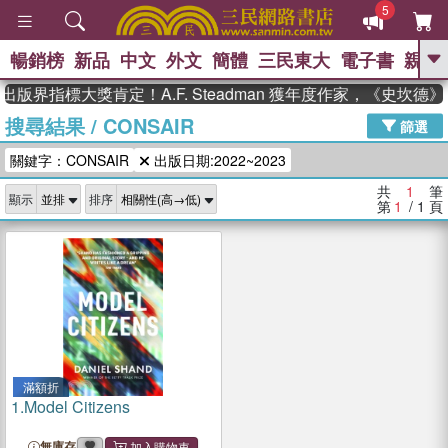
5
暢銷榜
新品
中文
外文
簡體
三民東大
電子書
親子
GO
出版界指標大獎肯定！A.F. Steadman 獲年度作家，《史坎
搜尋結果
/
CONSAIR
、
、
熱搜：
東野圭吾
The Odyssey
篩選
、
、
父親節
如果歷史是一群喵
暑期
關鍵字：CONSAIR
出版日期:2022~2023
、
、
推薦
國際布克獎 臺灣漫遊錄
方
、
、
念華
台灣的李登輝時代
數學女
共
1
筆
顯示
排序
、
孩：黎曼猜想
偉大的迷走神經
第
1
/ 1
頁
滿額折
1.
Model Citizens
無庫存