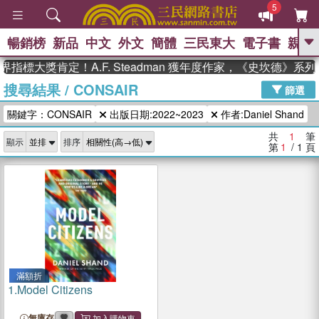
5
暢銷榜
新品
中文
外文
簡體
三民東大
電子書
親子
GO
指標大獎肯定！A.F. Steadman 獲年度作家，《史坎德》
搜尋結果
/
CONSAIR
、
熱搜：
東野圭吾
高希均教授回憶錄
篩選
、
、
、
The Odyssey
父親節
花開錦
關鍵字：CONSAIR
出版日期:2022~2023
作者:Daniel Shand
、
、
、
繡
暑期推薦
方念華
台灣的
、
李登輝時代
數學女孩：黎曼猜想
共
1
筆
顯示
排序
、
、
偉大的迷走神經
如果歷史是一
第
1
/ 1
頁
、
群喵
臺灣漫遊錄
滿額折
1.
Model Citizens
無庫存