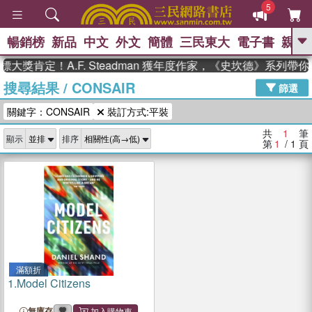
5
暢銷榜
新品
中文
外文
簡體
三民東大
電子書
親子
GO
大獎肯定！A.F. Steadman 獲年度作家，《史坎德》系列帶
搜尋結果
/
CONSAIR
、
熱搜：
東野圭吾
高希均教授回憶錄
篩選
、
、
、
The Odyssey
父親節
如果歷
關鍵字：CONSAIR
裝訂方式:平裝
、
、
史是一群喵
暑期推薦
國際布克
、
、
獎 臺灣漫遊錄
方念華
台灣的李
共
1
筆
顯示
排序
、
、
登輝時代
數學女孩：黎曼猜想
第
1
/ 1
頁
偉大的迷走神經
滿額折
1.
Model Citizens
無庫存