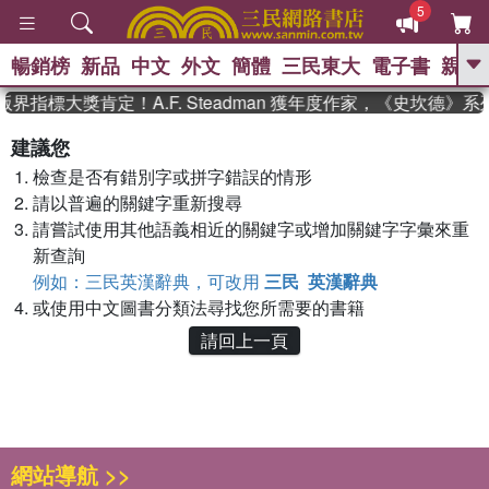
5
暢銷榜
新品
中文
外文
簡體
三民東大
電子書
親子
GO
界指標大獎肯定！A.F. Steadman 獲年度作家，《史坎德》
、
熱搜：
東野圭吾
高希均教授回憶錄
建議您
、
、
、
The Odyssey
父親節
如果歷
檢查是否有錯別字或拼字錯誤的情形
、
、
史是一群喵
暑期推薦
國際布克
、
、
請以普遍的關鍵字重新搜尋
獎 臺灣漫遊錄
方念華
台灣的李
、
、
登輝時代
數學女孩：黎曼猜想
請嘗試使用其他語義相近的關鍵字或增加關鍵字字彙來重
偉大的迷走神經
新查詢
例如：三民英漢辭典，可改用
三民 英漢辭典
或使用中文圖書分類法尋找您所需要的書籍
請回上一頁
網站導航 >>