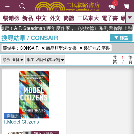
5
暢銷榜
新品
中文
外文
簡體
三民東大
電子書
親子
GO
！A.F. Steadman 獲年度作家，《史坎德》系列帶你踏上
搜尋結果
/
CONSAIR
、
熱搜：
東野圭吾
高希均教授回憶錄
篩選
、
、
、
The Odyssey
父親節
花開錦
關鍵字：CONSAIR
商品類型:外文書
裝訂方式:平裝
、
、
、
繡
暑期推薦
方念華
台灣的
、
李登輝時代
數學女孩：黎曼猜想
共
1
筆
顯示
排序
、
、
偉大的迷走神經
如果歷史是一
第
1
/ 1
頁
、
群喵
臺灣漫遊錄
滿額折
1.
Model Citizens
無庫存