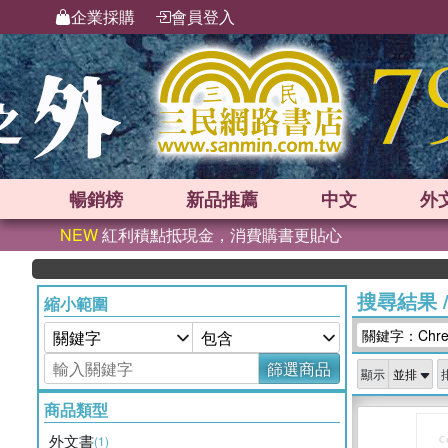
企業採購
會員登入
暢銷榜
新品
推薦
中文
外
NEW
紅利積點抵現金，消費購書更貼心
搜尋結果
縮小範圍
關鍵字：Chres
篩選商品
顯示
商品類型
外文書
(1)