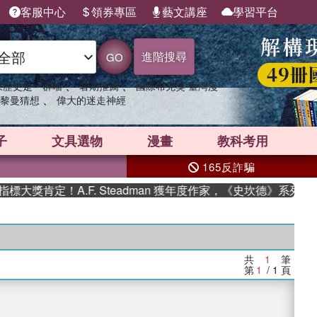
客服中心
領券專區
藝文講座
學習平台
進階搜尋
GO
、
、
果歷史是一群喵
暑期推薦
國際布克獎 臺灣漫
、
黎曼猜想
偉大的迷走神經
子
文具選物
漫畫
教科考用
165反詐騙
大獎肯定！A.F. Steadman 獲年度作家，《史坎德》系列帶
共
1
筆
第
1
/ 1
頁