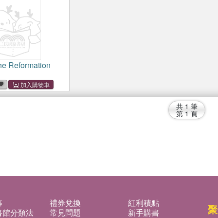
the Reformation
共
1
筆
第
1
頁
募
禮券兌換
紅利積點
聚
書館分類法
常見問題
新手購書