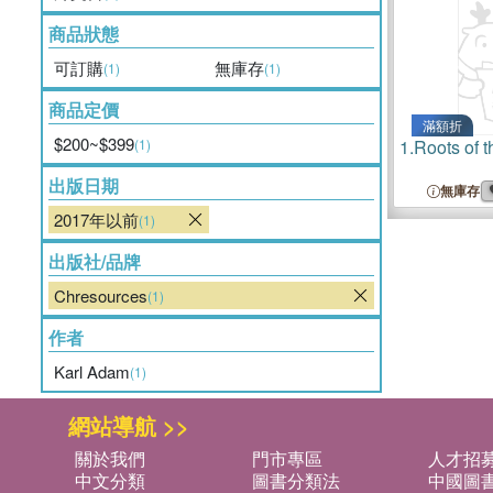
商品狀態
可訂購
無庫存
(1)
(1)
商品定價
滿額折
$200~$399
(1)
1.
Roots of 
出版日期
無庫存
2017年以前
(1)
出版社/品牌
Chresources
(1)
作者
Karl Adam
(1)
網站導航 >>
關於我們
門市專區
人才招
中文分類
圖書分類法
中國圖