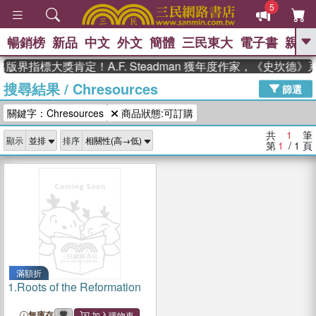
5
暢銷榜
新品
中文
外文
簡體
三民東大
電子書
親子
GO
版界指標大獎肯定！A.F. Steadman 獲年度作家，《史坎德
搜尋結果
/
Chresources
、
熱搜：
東野圭吾
高希均教授回憶錄
篩選
、
、
、
The Odyssey
父親節
如果歷
關鍵字：Chresources
商品狀態:可訂購
、
、
史是一群喵
暑期推薦
國際布克
、
、
獎 臺灣漫遊錄
方念華
台灣的李
共
1
筆
顯示
排序
、
、
登輝時代
數學女孩：黎曼猜想
第
1
/ 1
頁
偉大的迷走神經
滿額折
1.
Roots of the Reformation
無庫存