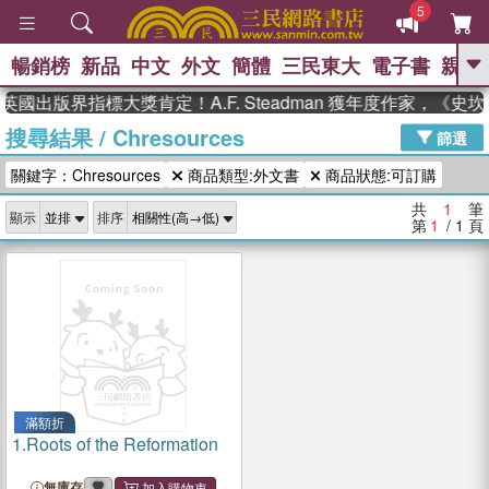
5
暢銷榜
新品
中文
外文
簡體
三民東大
電子書
親子
GO
英國出版界指標大獎肯定！A.F. Steadman 獲年度作家，《
搜尋結果
/
Chresources
、
熱搜：
東野圭吾
高希均教授回憶錄
篩選
、
、
、
The Odyssey
父親節
如果歷
關鍵字：Chresources
商品類型:外文書
商品狀態:可訂購
、
、
史是一群喵
暑期推薦
國際布克
、
、
獎 臺灣漫遊錄
方念華
台灣的李
共
1
筆
顯示
排序
、
、
登輝時代
數學女孩：黎曼猜想
第
1
/ 1
頁
偉大的迷走神經
滿額折
1.
Roots of the Reformation
無庫存